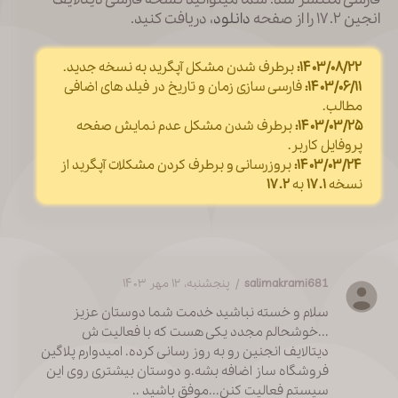
انجین ۱۷.۲ را از صفحه
دانلود
، دریافت کنید.
۱۴۰۳/۰۸/۲۲:
برطرف شدن مشکل آپگرید به نسخه جدید.
۱۴۰۳/۰۶/۱۱:
فارسی سازی زمان و تاریخ در فیلد های اضافی
مطالب.
۱۴۰۳/۰۳/۲۵:
برطرف شدن مشکل عدم نمایش صفحه
پروفایل کاربر.
۱۴۰۳/۰۳/۲۴:
بروزرسانی و برطرف کردن مشکلات آپگرید از
نسخه
۱۷.۱
به
۱۷.۲
salimakrami681
/ پنجشنبه، ۱۲ مهر ۱۴۰۳
سلام و خسته نباشید خدمت شما دوستان عزیز
...خوشحالم مجدد یکی هست که با فعالیت ش
دیتالایف انجنین رو به روز رسانی کرده. امیدوارم پلاگین
فروشگاه ساز اضافه بشه.و دوستان بیشتری روی این
سیستم فعالیت کنن...موفق باشید ..