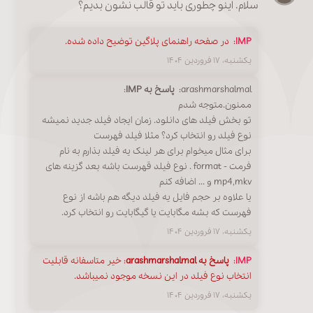
سلام. اینو چطوری باید تو قالب نشون بدیم؟
IMP
:
در صفحه راهنمای پلاگین توضیح داده شده.
یکشنبه، ۱۷ فروردین ۱۴۰۴
arashmarshalmal:
پاسخ به IMP
:
ممنون.متوجه شدم
تو بخش فیلد های دانلود. زمان ایجاد فیلد جدید نمیشه
نوع فیلد رو انتخاب کرد؟ مثلا فیلد فهرست
برای مثال میخوام برای هر لینک یه فیلد بذارم به نام
فرمت - format . نوع فیلد قهرست باشه بعد گزینه های
mp4,mkv و ... اضافه کنم
یا علاوه بر حجم فایل یه فیلد دیگه هم باشه از نوع
فهرست که بشه مگابایت یا گیگابایت رو انتخاب کرد.
یکشنبه، ۱۷ فروردین ۱۴۰۴
IMP
:
پاسخ به arashmarshalmal
: خیر متاسفانه قابلیت
انتخاب نوع فیلد در این نسخه موجود نمیباشد.
یکشنبه، ۱۷ فروردین ۱۴۰۴